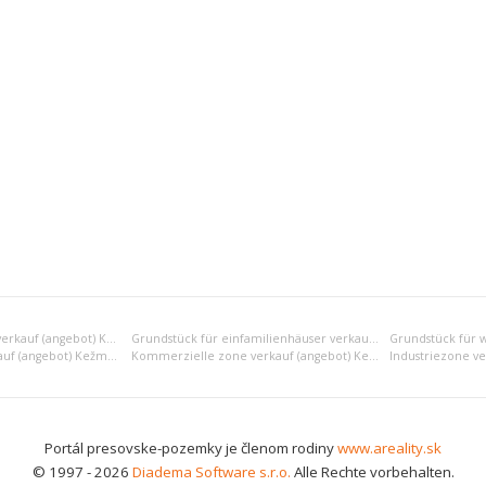
Erholungsgrundstück verkauf (angebot) Kežmarok
Grundstück für einfamilienhäuser verkauf (angebot) Kežmarok
Gemischte zone verkauf (angebot) Kežmarok
Kommerzielle zone verkauf (angebot) Kežmarok
Industriezone v
Portál presovske-pozemky je členom rodiny
www.areality.sk
© 1997 - 2026
Diadema Software s.r.o.
Alle Rechte vorbehalten.