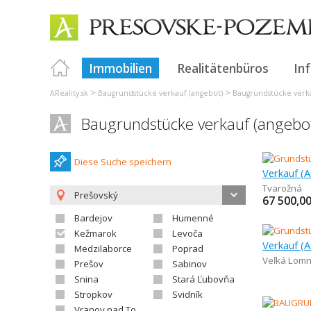
Immobilien
Realitätenbüros
In
>
>
AReality.sk
Baugrundstücke verkauf (angebot)
Baugrundstücke verka
Baugrundstücke verkauf (angebo
Diese Suche speichern
Tvarožná
Prešovský
67 500,0
Bardejov
Humenné
Kežmarok
Levoča
Medzilaborce
Poprad
Veľká Lomn
Prešov
Sabinov
Snina
Stará Ľubovňa
Stropkov
Svidník
Vranov nad Topľou