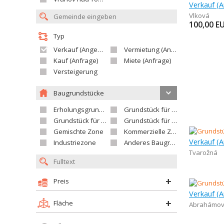
Vlková
100,00
E
Typ
Verkauf (Angebot)
Vermietung (Angebot)
Kauf (Anfrage)
Miete (Anfrage)
Versteigerung
Baugrundstücke
Erholungsgrundstück
Grundstück für Einfamilienhäuser
Grundstück für Wohnhäuser
Grundstück für Versorgungseinrichtungen
Gemischte Zone
Kommerzielle Zone
Industriezone
Anderes Baugrundstück
Tvarožná
Preis
Fläche
Abrahámov