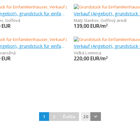
Verkauf (Angebot), grundstück für einfamilienhäuser, 531 m
ov
,
Golfová
Malý Slavkov
,
Golfový areál
0
EUR
139,00
EUR/m
2
Verkauf (Angebot), grundstück für einfamilienhäuser, 699 m
Tvarožná
Veľká Lomnica
0
EUR
220,00
EUR/m
2
1
2
Ďalšia
20