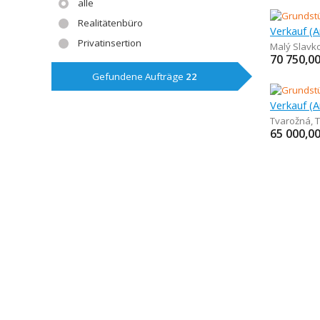
alle
Realitätenbüro
Privatinsertion
Malý Slavk
70 750,0
Gefundene Aufträge
22
Tvarožná
,
65 000,0