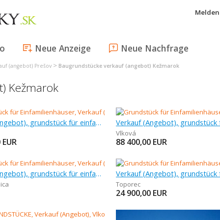
Melden 
fo
Neue Anzeige
Neue Nachfrage
>
uf (angebot) Prešov
Baugrundstücke verkauf (angebot) Kežmarok
t) Kežmarok
Verkauf (Angebot), grundstück für einfamilienhäuser, 753 m
Vlková
0
EUR
88 400,00
EUR
Verkauf (Angebot), grundstück für einfamilienhäuser, 836 m
ica
Toporec
24 900,00
EUR