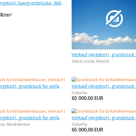
Verkauf (Angebot), baugrundstücke, 600 m
UR/m
2
Stará Lesná
,
Hlavná
Verkauf (Angebot), grundstück für einfamilienhäuser, 673 m
Osturňa
65 000,00
EUR
Verkauf (Angebot), grundstück für einfamilienhäuser, 6 130 m
ce
,
Abrahámska
Osturňa
65 000,00
EUR