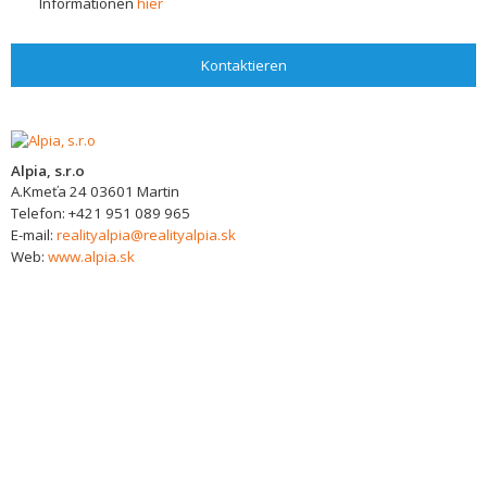
Informationen
hier
Kontaktieren
Alpia, s.r.o
A.Kmeťa 24
03601
Martin
Telefon:
+421 951 089 965
E-mail:
realityalpia@realityalpia.sk
Web:
www.alpia.sk