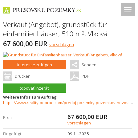
Verkauf (Angebot), grundstück für
einfamilienhäuser, 510 m
,
Vlková
2
67 600,00 EUR
vorschlagen
Interesse zufügen
Senden
Drucken
PDF
topovať inzerát
Weitere Infos zum Auftrag
https://www.reality-poprad.com/predaj-pozemky-pozemkov-novostavby/Pozemok-pre-rodinne-domy-na-predaj-Vlkova-36369/?utm_source=areality&utm_medium=xml&utm_term=36369&utm_content=chalupa&utm_campaign=portaly
67 600,00
EUR
Preis
vorschlagen
Eingefügt
09.11.2025