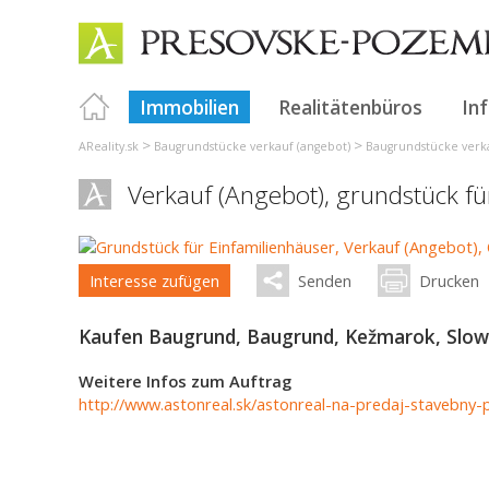
Immobilien
Realitätenbüros
In
>
>
AReality.sk
Baugrundstücke verkauf (angebot)
Baugrundstücke verka
Verkauf (Angebot), grundstück fü
Interesse zufügen
Senden
Drucken
Kaufen Baugrund, Baugrund, Kežmarok, Slow
Weitere Infos zum Auftrag
http://www.astonreal.sk/astonreal-na-predaj-stavebn