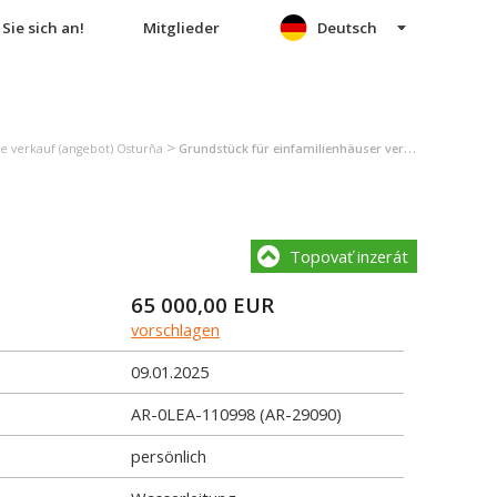
Sie sich an!
Mitglieder
Deutsch
>
e verkauf (angebot) Osturňa
Grundstück für einfamilienhäuser verkauf (angebot) Osturňa
Topovať inzerát
65 000,00
EUR
vorschlagen
09.01.2025
AR-0LEA-110998 (AR-29090)
persönlich