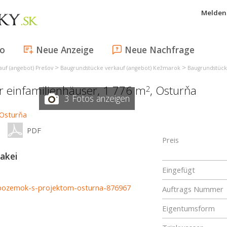
Melden 
fo
Neue Anzeige
Neue Nachfrage
>
>
uf (angebot) Prešov
Baugrundstücke verkauf (angebot) Kežmarok
Baugrundstück
r einfamilienhäuser, 1 776 m
,
Osturňa
2
3 Fotos anzeigen
PDF
Preis
akei
Eingefügt
y-pozemok-s-projektom-osturna-876967
Auftrags Nummer
Eigentumsform