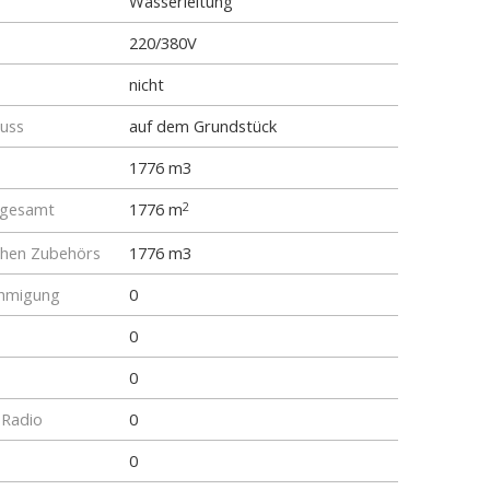
Wasserleitung
220/380V
nicht
luss
auf dem Grundstück
1776 m3
 gesamt
1776 m
2
chen Zubehörs
1776 m3
hmigung
0
0
0
 Radio
0
0