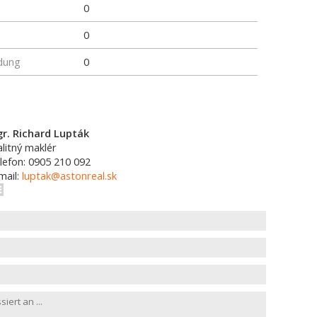
0
0
dung
0
r. Richard Lupták
alitný maklér
lefon: 0905 210 092
mail:
luptak@astonreal.sk