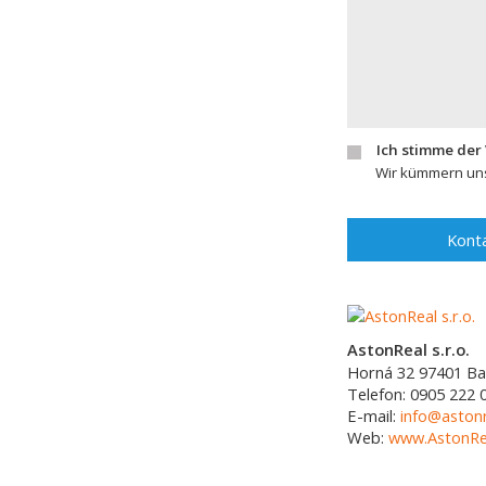
Ich stimme der
Wir kümmern uns
Konta
AstonReal s.r.o.
Horná 32
97401
Ba
Telefon:
0905 222 
E-mail:
info@astonr
Web:
www.AstonRea