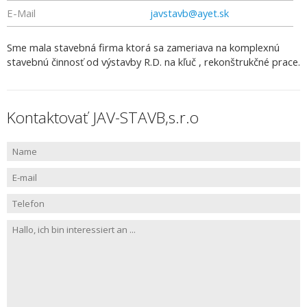
E-Mail
javstavb@ayet.sk
Sme mala stavebná firma ktorá sa zameriava na komplexnú
stavebnú činnosť od výstavby R.D. na kľuč , rekonštrukčné prace.
Kontaktovať JAV-STAVB,s.r.o