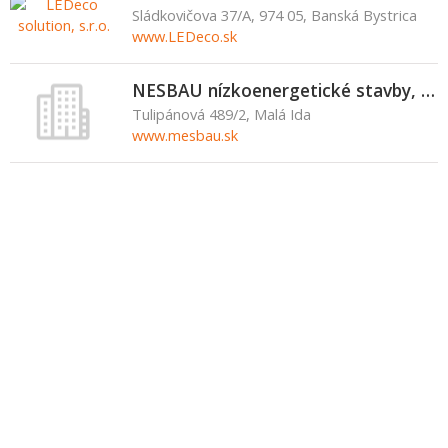
Sládkovičova 37/A, 974 05, Banská Bystrica
www.LEDeco.sk
NESBAU nízkoenergetické stavby, s.r.o.
Tulipánová 489/2, Malá Ida
www.mesbau.sk