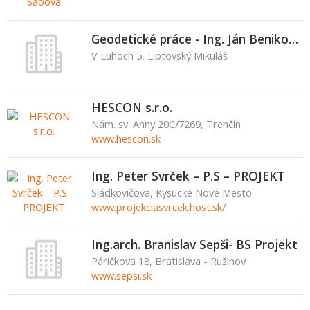
Geodetické práce - Ing. Ján Benikovský
V Luhoch 5, Liptovský Mikuláš
HESCON s.r.o.
Nám. sv. Anny 20C/7269, Trenčín
www.hescon.sk
Ing. Peter Svrček – P.S – PROJEKT
Sládkovičova, Kysucké Nové Mesto
www.projekciasvrcek.host.sk/
Ing.arch. Branislav Sepši- BS Projekt
Páričkova 18, Bratislava - Ružinov
www.sepsi.sk