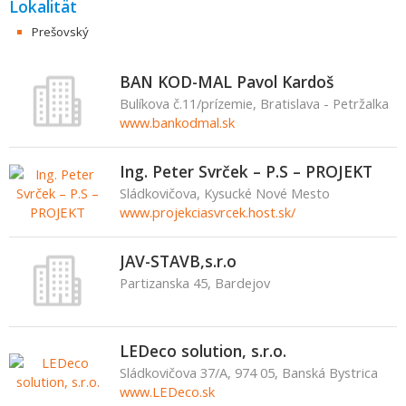
Lokalität
Prešovský
BAN KOD-MAL Pavol Kardoš
Bulíkova č.11/prízemie, Bratislava - Petržalka
www.bankodmal.sk
Ing. Peter Svrček – P.S – PROJEKT
Sládkovičova, Kysucké Nové Mesto
www.projekciasvrcek.host.sk/
JAV-STAVB,s.r.o
Partizanska 45, Bardejov
LEDeco solution, s.r.o.
Sládkovičova 37/A, 974 05, Banská Bystrica
www.LEDeco.sk