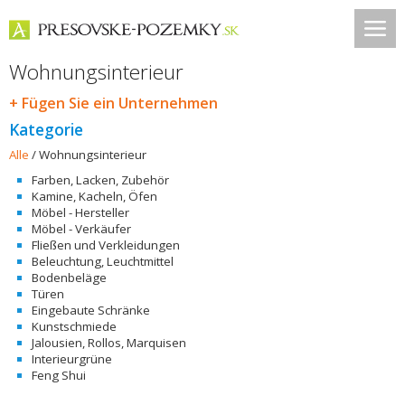
Wohnungsinterieur
+ Fügen Sie ein Unternehmen
Kategorie
Alle
/
Wohnungsinterieur
Farben, Lacken, Zubehör
Kamine, Kacheln, Öfen
Möbel - Hersteller
Möbel - Verkäufer
Fließen und Verkleidungen
Beleuchtung, Leuchtmittel
Bodenbeläge
Türen
Eingebaute Schränke
Kunstschmiede
Jalousien, Rollos, Marquisen
Interieurgrüne
Feng Shui