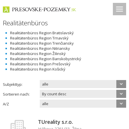
Realitätenbüros
Realitätenbüros Region Bratislavský
Realitätenbüros Region Trnavský
Realitätenbüros Region Trenčiansky
Realitätenbüros Region Nitriansky
Realitätenbüros Region Žilinský
Realitätenbüros Region Banskobystrický
Realitätenbüros Region Prešovský
Realitätenbüros Region Košický
alle
Subjekttyp:
By count desc
Sortieren nach:
alle
A/Z
TUreality s.r.o.
Hálkova 2761/33, Žilina