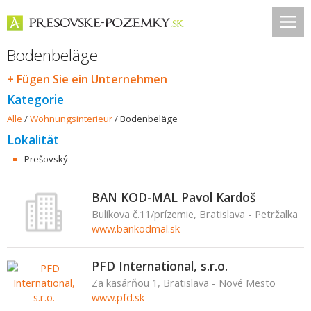
Bodenbeläge
+ Fügen Sie ein Unternehmen
Kategorie
Alle
/
Wohnungsinterieur
/
Bodenbeläge
Lokalität
Prešovský
BAN KOD-MAL Pavol Kardoš
Bulíkova č.11/prízemie, Bratislava - Petržalka
www.bankodmal.sk
PFD International, s.r.o.
Za kasárňou 1, Bratislava - Nové Mesto
www.pfd.sk