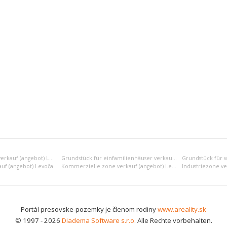
Erholungsgrundstück verkauf (angebot) Levoča
Grundstück für einfamilienhäuser verkauf (angebot) Levoča
uf (angebot) Levoča
Kommerzielle zone verkauf (angebot) Levoča
Industriezone ve
Portál presovske-pozemky je členom rodiny
www.areality.sk
© 1997 - 2026
Diadema Software s.r.o.
Alle Rechte vorbehalten.