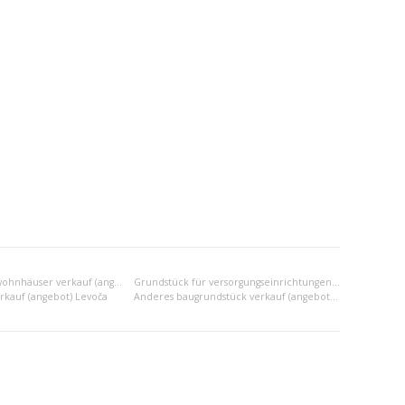
Grundstück für wohnhäuser verkauf (angebot) Levoča
Grundstück für versorgungseinrichtungen verkauf (angebot) Levoča
rkauf (angebot) Levoča
Anderes baugrundstück verkauf (angebot) Levoča