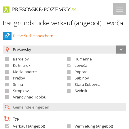
Baugrundstücke verkauf (angebot) Levoča
Diese Suche speichern
Prešovský
Bardejov
Humenné
Kežmarok
Levoča
Medzilaborce
Poprad
Prešov
Sabinov
Snina
Stará Ľubovňa
Stropkov
Svidník
Vranov nad Topľou
Typ
Verkauf (Angebot)
Vermietung (Angebot)