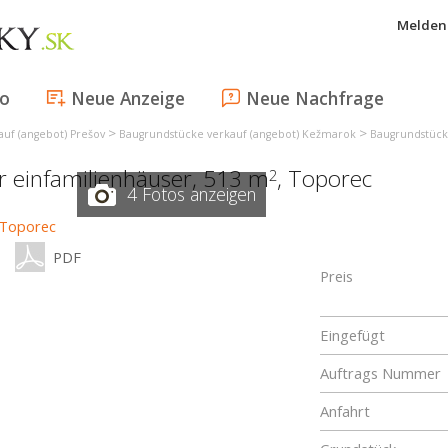
Melden 
fo
Neue Anzeige
Neue Nachfrage
>
>
uf (angebot) Prešov
Baugrundstücke verkauf (angebot) Kežmarok
Baugrundstück
ür einfamilienhäuser, 513 m
,
Toporec
2
4 Fotos anzeigen
PDF
Preis
Eingefügt
Auftrags Nummer
Anfahrt