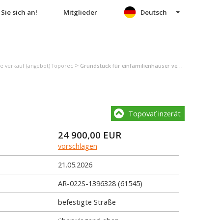
Sie sich an!
Mitglieder
Deutsch
>
e verkauf (angebot) Toporec
Grundstück für einfamilienhäuser verkauf (angebot) Toporec
Topovať inzerát
24 900,00
EUR
vorschlagen
21.05.2026
AR-022S-1396328 (61545)
befestigte Straße