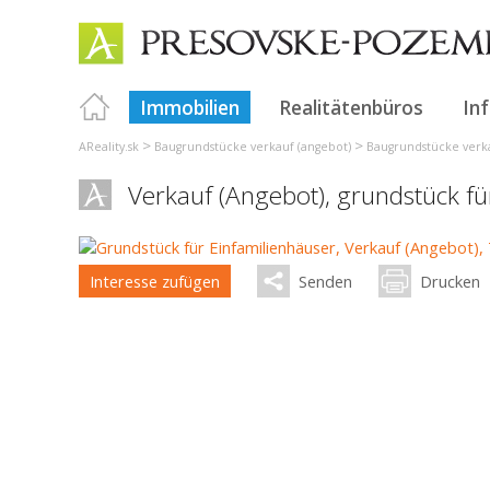
Immobilien
Realitätenbüros
In
>
>
AReality.sk
Baugrundstücke verkauf (angebot)
Baugrundstücke verka
Verkauf (Angebot), grundstück f
Interesse zufügen
Senden
Drucken