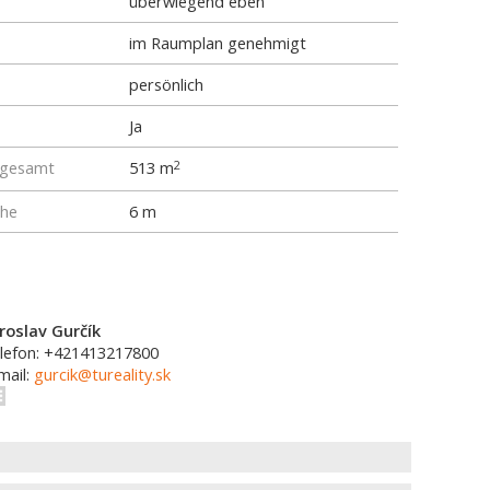
überwiegend eben
im Raumplan genehmigt
persönlich
Ja
 gesamt
513 m
2
he
6 m
roslav Gurčík
lefon: +421413217800
mail:
gurcik@tureality.sk