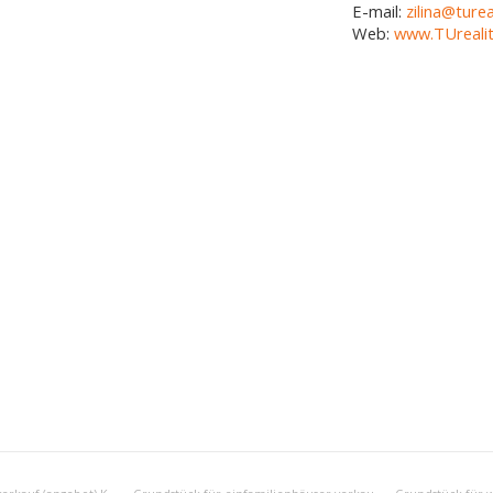
E-mail:
zilina@turea
Web:
www.TUrealit