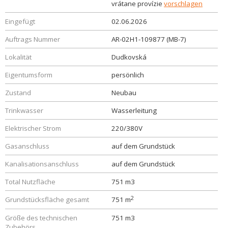
vrátane provízie
vorschlagen
Eingefügt
02.06.2026
Auftrags Nummer
AR-02H1-109877 (MB-7)
Lokalität
Dudkovská
Eigentumsform
persönlich
Zustand
Neubau
Trinkwasser
Wasserleitung
Elektrischer Strom
220/380V
Gasanschluss
auf dem Grundstück
Kanalisationsanschluss
auf dem Grundstück
Total Nutzfläche
751 m3
2
Grundstücksfläche gesamt
751 m
Größe des technischen
751 m3
Zubehörs