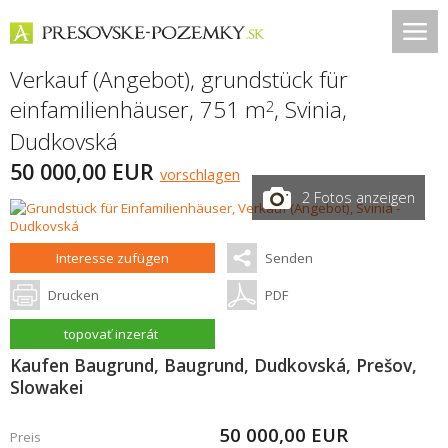
Verkauf (Angebot), grundstück für
einfamilienhäuser, 751 m
,
Svinia
,
2
Dudkovská
50 000,00 EUR
vorschlagen
2 Fotos anzeigen
Interesse zufügen
Senden
Drucken
PDF
topovať inzerát
Kaufen Baugrund, Baugrund, Dudkovská, Prešov,
Slowakei
50 000,00
EUR
Preis