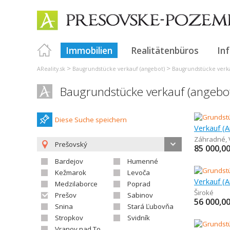
Immobilien
Realitätenbüros
In
>
>
AReality.sk
Baugrundstücke verkauf (angebot)
Baugrundstücke verka
Baugrundstücke verkauf (angebo
Diese Suche speichern
Záhradné
,
Prešovský
85 000,0
Bardejov
Humenné
Kežmarok
Levoča
Medzilaborce
Poprad
Široké
Prešov
Sabinov
56 000,0
Snina
Stará Ľubovňa
Stropkov
Svidník
Vranov nad Topľou