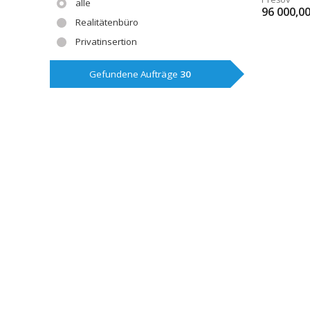
alle
96 000,0
Realitätenbüro
Privatinsertion
Gefundene Aufträge
30