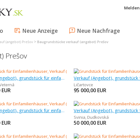
Melden 
fo
Neue Anzeige
Neue Nachfrage
>
uf (angebot) Prešov
Baugrundstücke verkauf (angebot) Prešov
t) Prešov
Verkauf (Angebot), grundstück für einfamilienhäuser, 878 m
Veterná
Ličartovce
0
EUR
95 000,00
EUR
Verkauf (Angebot), grundstück für einfamilienhäuser, 80 m
Svinia
,
Dudkovská
0
EUR
50 000,00
EUR