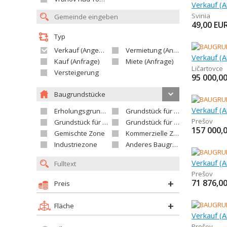
Svinia
49,00
EU
Typ
Verkauf (Angebot)
Vermietung (Angebot)
Kauf (Anfrage)
Miete (Anfrage)
Ličartovce
Versteigerung
95 000,0
Baugrundstücke
Erholungsgrundstück
Grundstück für Einfamilienhäuser
Prešov
Grundstück für Wohnhäuser
Grundstück für Versorgungseinrichtungen
157 000,
Gemischte Zone
Kommerzielle Zone
Industriezone
Anderes Baugrundstück
Prešov
71 876,0
Preis
Fläche
Prešov