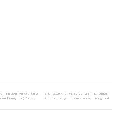
Grundstück für wohnhäuser verkauf (angebot) Prešov
Grundstück für versorgungseinrichtungen verkauf (angebot) Prešov
rkauf (angebot) Prešov
Anderes baugrundstück verkauf (angebot) Prešov