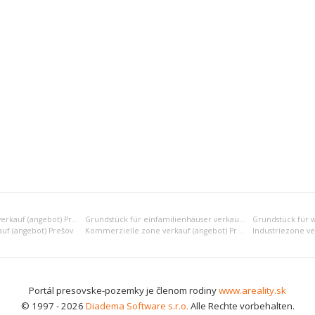
Erholungsgrundstück verkauf (angebot) Prešov
Grundstück für einfamilienhäuser verkauf (angebot) Prešov
uf (angebot) Prešov
Kommerzielle zone verkauf (angebot) Prešov
Industriezone ve
Portál presovske-pozemky je členom rodiny
www.areality.sk
© 1997 - 2026
Diadema Software s.r.o.
Alle Rechte vorbehalten.