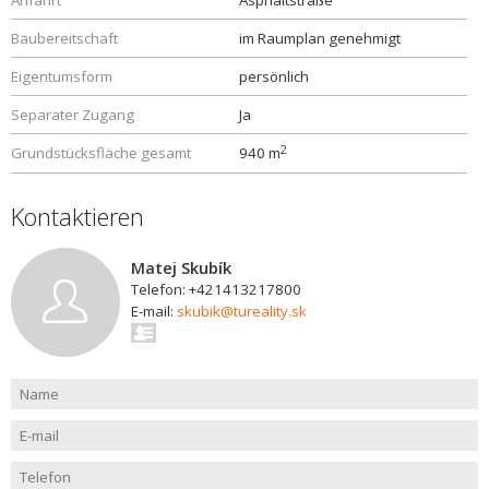
Anfahrt
Asphaltstraße
Baubereitschaft
im Raumplan genehmigt
Eigentumsform
persönlich
Separater Zugang
Ja
2
Grundstücksfläche gesamt
940 m
Kontaktieren
Matej Skubík
Telefon: +421413217800
E-mail:
skubik@tureality.sk