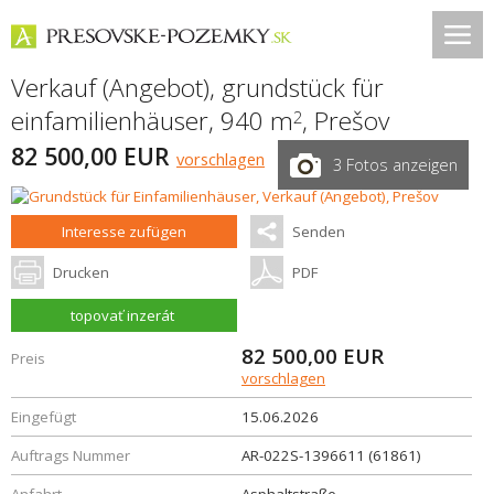
Verkauf (Angebot), grundstück für
einfamilienhäuser, 940 m
,
Prešov
2
82 500,00 EUR
vorschlagen
3 Fotos anzeigen
Interesse zufügen
Senden
Drucken
PDF
topovať inzerát
82 500,00
EUR
Preis
vorschlagen
Eingefügt
15.06.2026
Auftrags Nummer
AR-022S-1396611 (61861)