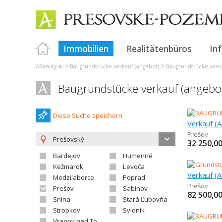
Immobilien
Realitätenbüros
In
>
>
AReality.sk
Baugrundstücke verkauf (angebot)
Baugrundstücke verka
Baugrundstücke verkauf (angebo
Diese Suche speichern
Prešov
Prešovský
32 250,0
Bardejov
Humenné
Kežmarok
Levoča
Medzilaborce
Poprad
Prešov
Prešov
Sabinov
82 500,0
Snina
Stará Ľubovňa
Stropkov
Svidník
Vranov nad Topľou