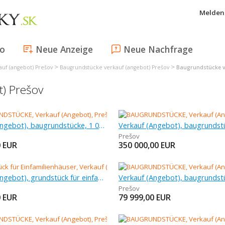
Melden 
fo
Neue Anzeige
Neue Nachfrage
>
>
uf (angebot) Prešov
Baugrundstücke verkauf (angebot) Prešov
Baugrundstücke v
t) Prešov
Verkauf (Angebot), baugrundstücke, 1 050 m
Prešov
0
EUR
350 000,00
EUR
Verkauf (Angebot), grundstück für einfamilienhäuser, 940 m
Prešov
0
EUR
79 999,00
EUR