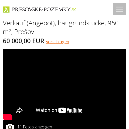
Verkauf (Angebot), baugrundstücke, 950
m
,
Prešov
2
60 000,00 EUR
vorschlagen
11 Fotos anzeigen