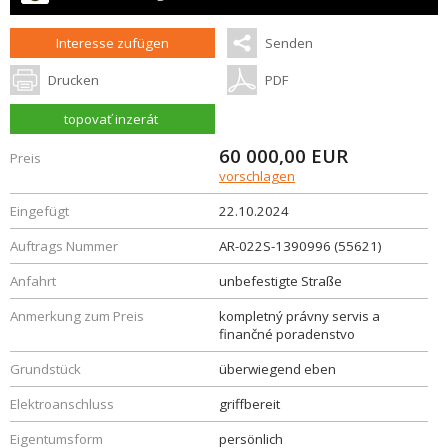
Interesse zufügen
Senden
Drucken
PDF
topovať inzerát
60 000,00
EUR
Preis
vorschlagen
Eingefügt
22.10.2024
Auftrags Nummer
AR-022S-1390996 (55621)
Anfahrt
unbefestigte Straße
Anmerkung zum Preis
kompletný právny servis a
finančné poradenstvo
Grundstück
überwiegend eben
Elektroanschluss
griffbereit
Eigentumsform
persönlich