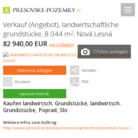
Verkauf (Angebot), landwirtschaftliche
grundstücke, 8 044 m
,
Nová Lesná
2
82 940,00 EUR
vorschlagen
7 Fotos anzeigen
Interesse zufügen
Senden
Drucken
PDF
topovať inzerát
Kaufen landwirtsch. Grundstücke, landwirtsch.
Grundstücke, Poprad, Slo
Weitere Infos zum Auftrag
http://www.adrireal.sk/predaj-investicna-prilezitost-pozemok-nova-lesna-8044-m2-905194