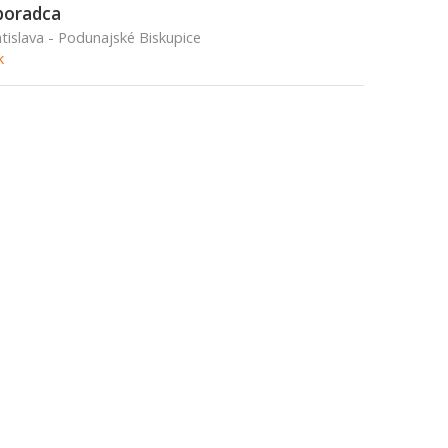
poradca
tislava - Podunajské Biskupice
k