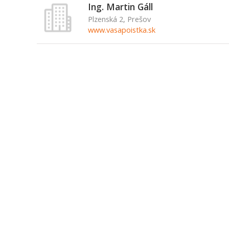
Ing. Martin Gáll
Plzenská 2, Prešov
www.vasapoistka.sk