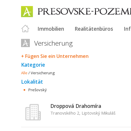
Immobilien
Realitätenbüros
In
Versicherung
+ Fügen Sie ein Unternehmen
Kategorie
Alle
/
Versicherung
Lokalität
Prešovský
Droppová Drahomíra
Tranovského 2, Liptovský Mikuláš