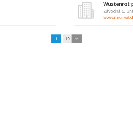
Wustenrot 
Závodná 6, Bra
www.misireal.s
1
10