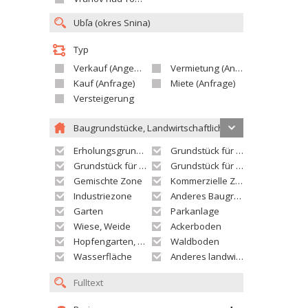
Typ
Verkauf (Angebot)
Vermietung (Angebot)
Kauf (Anfrage)
Miete (Anfrage)
Versteigerung
Baugrundstücke, Landwirtschaftliche grundstücke
Erholungsgrundstück
Grundstück für Einfamilienhäuser
Grundstück für Wohnhäuser
Grundstück für Versorgungseinrichtungen
Gemischte Zone
Kommerzielle Zone
Industriezone
Anderes Baugrundstück
Garten
Parkanlage
Wiese, Weide
Ackerboden
Hopfengarten, Weingarten
Waldboden
Wasserfläche
Anderes landwirtschaftliches Grundstück