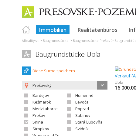
Immobilien
Realitätenbüros
In
>
>
>
AReality.sk
Baugrundstücke
Baugrundstücke Prešov
Baugrundstüc
Baugrundstücke Ubľa
Diese Suche speichern
Ubľa
Prešovský
16 000,0
Bardejov
Humenné
Kežmarok
Levoča
Medzilaborce
Poprad
Prešov
Sabinov
Snina
Stará Ľubovňa
Stropkov
Svidník
Vranov nad Topľou