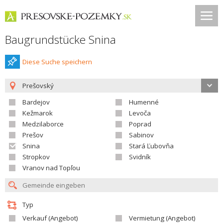
Baugrundstücke Snina
Diese Suche speichern
Prešovský
Bardejov
Humenné
Kežmarok
Levoča
Medzilaborce
Poprad
Prešov
Sabinov
Snina
Stará Ľubovňa
Stropkov
Svidník
Vranov nad Topľou
Typ
Verkauf (Angebot)
Vermietung (Angebot)