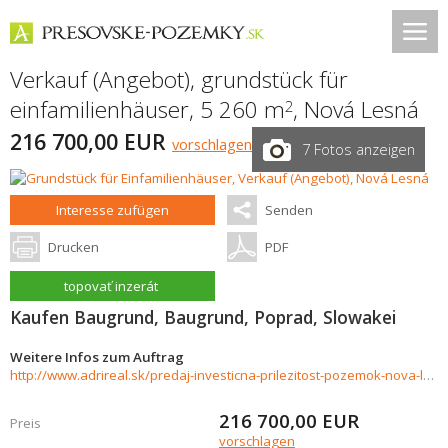
Verkauf (Angebot), grundstück für
einfamilienhäuser, 5 260 m
,
Nová Lesná
2
216 700,00 EUR
vorschlagen
7 Fotos anzeigen
Interesse zufügen
Senden
Drucken
PDF
topovať inzerát
Kaufen Baugrund, Baugrund, Poprad, Slowakei
Weitere Infos zum Auftrag
http://www.adrireal.sk/predaj-investicna-prilezitost-pozemok-nova-lesna-5260-m2-905166
216 700,00
EUR
Preis
vorschlagen