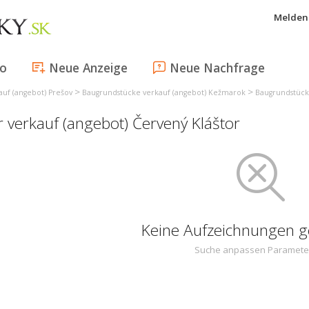
Melden 
fo
Neue Anzeige
Neue Nachfrage
>
>
uf (angebot) Prešov
Baugrundstücke verkauf (angebot) Kežmarok
Baugrundstücke
 verkauf (angebot) Červený Kláštor
Keine Aufzeichnungen 
Suche anpassen Paramete