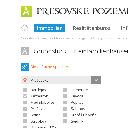
Immobilien
Realitätenbüros
In
>
>
AReality.sk
Baugrundstücke verkauf (angebot)
Baugrundstücke verka
Grundstück für einfamilienhäuser
Diese Suche speichern
Prešovský
Bardejov
Humenné
Kežmarok
Levoča
Medzilaborce
Poprad
Prešov
Sabinov
Snina
Stará Ľubovňa
Stropkov
Svidník
Vranov nad Topľou