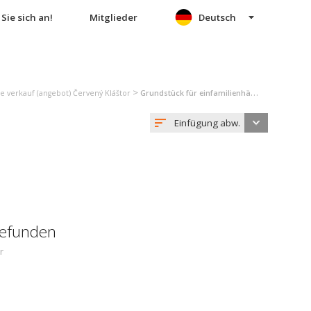
Sie sich an!
Mitglieder
Deutsch
>
 verkauf (angebot) Červený Kláštor
Grundstück für einfamilienhäuser verkauf (angebot) Červený Kláštor
Einfügung abw.
gefunden
r