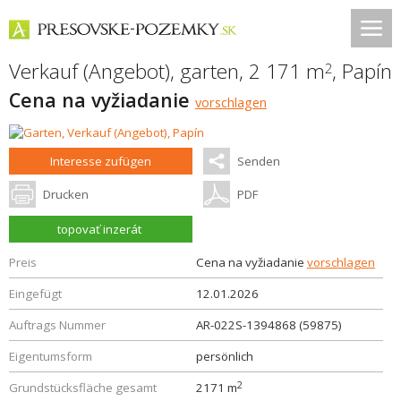
Verkauf (Angebot), garten, 2 171 m
,
Papín
2
Cena na vyžiadanie
vorschlagen
Interesse zufügen
Senden
Drucken
PDF
topovať inzerát
Preis
Cena na vyžiadanie
vorschlagen
Eingefügt
12.01.2026
Auftrags Nummer
AR-022S-1394868 (59875)
Eigentumsform
persönlich
2
Grundstücksfläche gesamt
2171 m