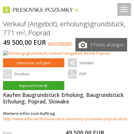
Verkauf (Angebot), erholungsgrundstück,
771 m
,
Poprad
2
49 500,00 EUR
vorschlagen
5 Fotos anzeigen
Interesse zufügen
Senden
Drucken
PDF
topovať inzerát
Kaufen Baugrundstück Erholung, Baugrundstück
Erholung, Poprad, Slowake
Weitere Infos zum Auftrag
http://www.adrireal.sk/nova-cena-rekreacny-pozemok-poprad-straze-771-m2-49-500--862975
49 500,00
EUR
Preis