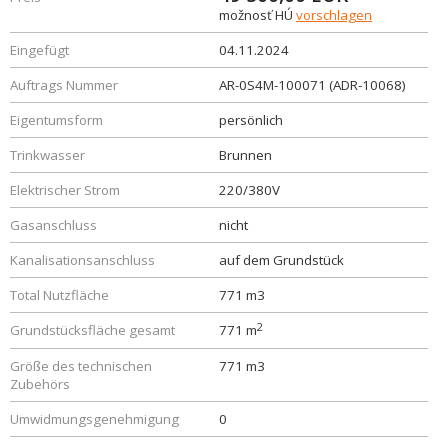
možnosť HÚ
vorschlagen
Eingefügt
04.11.2024
Auftrags Nummer
AR-0S4M-100071 (ADR-10068)
Eigentumsform
persönlich
Trinkwasser
Brunnen
Elektrischer Strom
220/380V
Gasanschluss
nicht
Kanalisationsanschluss
auf dem Grundstück
Total Nutzfläche
771 m3
2
Grundstücksfläche gesamt
771 m
Größe des technischen
771 m3
Zubehörs
Umwidmungsgenehmigung
0