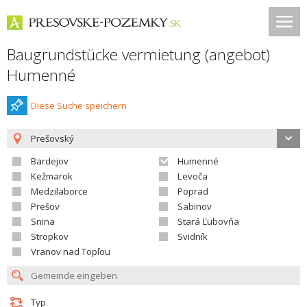
Baugrundstücke vermietung (angebot)
Humenné
Diese Suche speichern
Prešovský
Bardejov
Humenné
Kežmarok
Levoča
Medzilaborce
Poprad
Prešov
Sabinov
Snina
Stará Ľubovňa
Stropkov
Svidník
Vranov nad Topľou
Typ