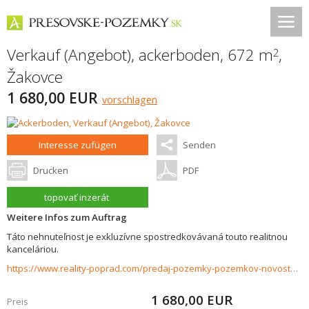
Verkauf (Angebot), ackerboden, 672 m
,
2
Žakovce
1 680,00 EUR
vorschlagen
Interesse zufügen
Senden
Drucken
PDF
topovať inzerát
Weitere Infos zum Auftrag
Táto nehnuteľnost je exkluzívne spostredkovávaná touto realitnou
kanceláriou.
https://www.reality-poprad.com/predaj-pozemky-pozemkov-novostavby/Orna-poda-na-predaj-Zakovce-37477/?utm_source=areality&utm_medium=xml&utm_term=37477&utm_content=chalupa&utm_campaign=portaly
1 680,00
EUR
Preis