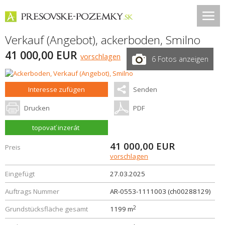
Verkauf (Angebot), ackerboden,
Smilno
41 000,00 EUR
vorschlagen
6 Fotos anzeigen
Interesse zufügen
Senden
Drucken
PDF
topovať inzerát
41 000,00
EUR
Preis
vorschlagen
Eingefügt
27.03.2025
Auftrags Nummer
AR-0553-1111003 (ch00288129)
2
Grundstücksfläche gesamt
1199 m