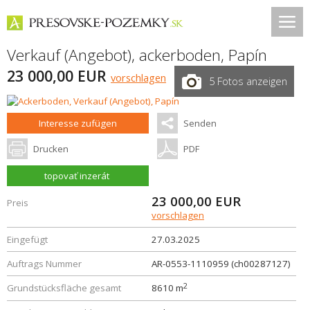
Verkauf (Angebot), ackerboden,
Papín
23 000,00 EUR
vorschlagen
5 Fotos anzeigen
Interesse zufügen
Senden
Drucken
PDF
topovať inzerát
23 000,00
EUR
Preis
vorschlagen
Eingefügt
27.03.2025
Auftrags Nummer
AR-0553-1110959 (ch00287127)
2
Grundstücksfläche gesamt
8610 m