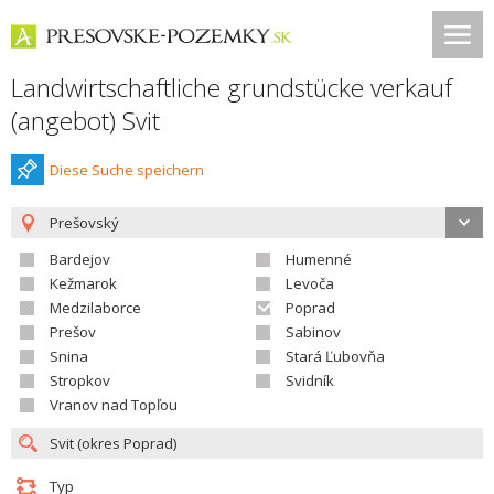
Landwirtschaftliche grundstücke verkauf
(angebot) Svit
Diese Suche speichern
Prešovský
Bardejov
Humenné
Kežmarok
Levoča
Medzilaborce
Poprad
Prešov
Sabinov
Snina
Stará Ľubovňa
Stropkov
Svidník
Vranov nad Topľou
Typ