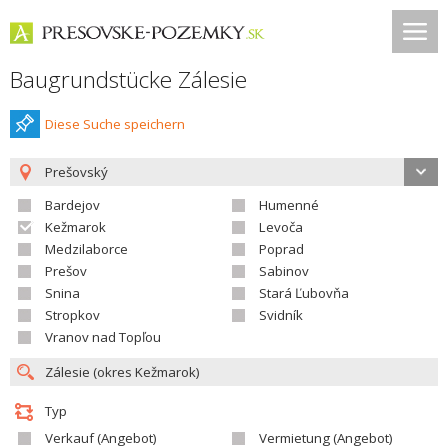
Baugrundstücke Zálesie
Diese Suche speichern
Prešovský
Bardejov
Humenné
Kežmarok
Levoča
Medzilaborce
Poprad
Prešov
Sabinov
Snina
Stará Ľubovňa
Stropkov
Svidník
Vranov nad Topľou
Typ
Verkauf (Angebot)
Vermietung (Angebot)