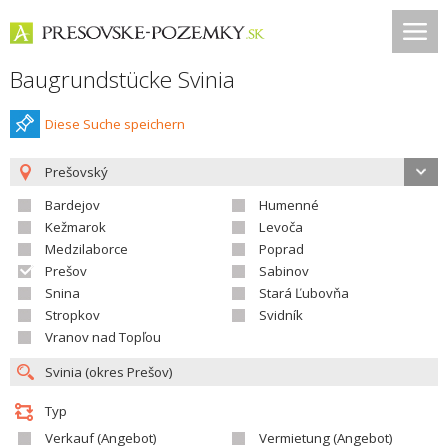
Baugrundstücke Svinia
Diese Suche speichern
Prešovský
Bardejov
Humenné
Kežmarok
Levoča
Medzilaborce
Poprad
Prešov
Sabinov
Snina
Stará Ľubovňa
Stropkov
Svidník
Vranov nad Topľou
Typ
Verkauf (Angebot)
Vermietung (Angebot)