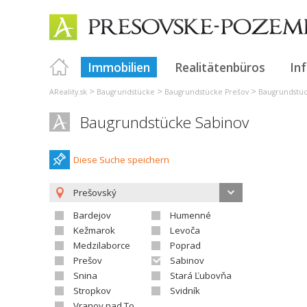
Immobilien
Realitätenbüros
In
>
>
>
AReality.sk
Baugrundstücke
Baugrundstücke Prešov
Baugrundstüc
Baugrundstücke Sabinov
Diese Suche speichern
Prešovský
Bardejov
Humenné
Kežmarok
Levoča
Medzilaborce
Poprad
Prešov
Sabinov
Snina
Stará Ľubovňa
Stropkov
Svidník
Vranov nad Topľou