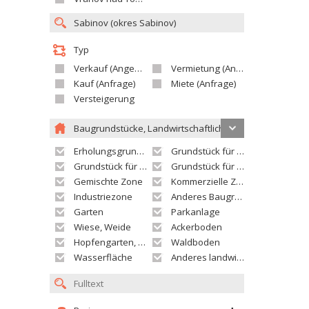
Typ
Verkauf (Angebot)
Vermietung (Angebot)
Kauf (Anfrage)
Miete (Anfrage)
Versteigerung
Baugrundstücke, Landwirtschaftliche grundstücke
Erholungsgrundstück
Grundstück für Einfamilienhäuser
Grundstück für Wohnhäuser
Grundstück für Versorgungseinrichtungen
Gemischte Zone
Kommerzielle Zone
Industriezone
Anderes Baugrundstück
Garten
Parkanlage
Wiese, Weide
Ackerboden
Hopfengarten, Weingarten
Waldboden
Wasserfläche
Anderes landwirtschaftliches Grundstück