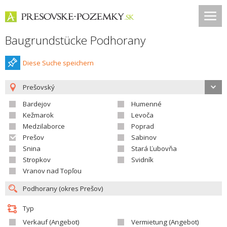
Baugrundstücke Podhorany
Diese Suche speichern
Prešovský
Bardejov
Humenné
Kežmarok
Levoča
Medzilaborce
Poprad
Prešov
Sabinov
Snina
Stará Ľubovňa
Stropkov
Svidník
Vranov nad Topľou
Typ
Verkauf (Angebot)
Vermietung (Angebot)