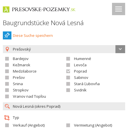
Baugrundstücke Nová Lesná
Diese Suche speichern
Prešovský
Bardejov
Humenné
Kežmarok
Levoča
Medzilaborce
Poprad
Prešov
Sabinov
Snina
Stará Ľubovňa
Stropkov
Svidník
Vranov nad Topľou
Typ
Verkauf (Angebot)
Vermietung (Angebot)