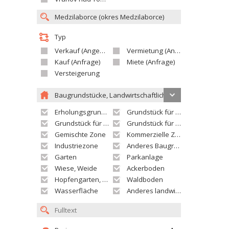
Typ
Verkauf (Angebot)
Vermietung (Angebot)
Kauf (Anfrage)
Miete (Anfrage)
Versteigerung
Baugrundstücke, Landwirtschaftliche grundstücke
Erholungsgrundstück
Grundstück für Einfamilienhäuser
Grundstück für Wohnhäuser
Grundstück für Versorgungseinrichtungen
Gemischte Zone
Kommerzielle Zone
Industriezone
Anderes Baugrundstück
Garten
Parkanlage
Wiese, Weide
Ackerboden
Hopfengarten, Weingarten
Waldboden
Wasserfläche
Anderes landwirtschaftliches Grundstück