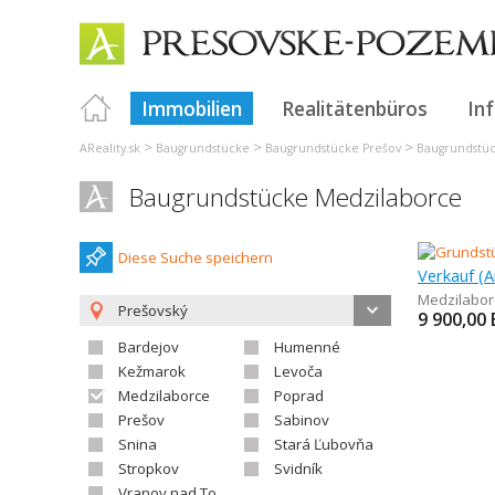
Immobilien
Realitätenbüros
In
>
>
>
AReality.sk
Baugrundstücke
Baugrundstücke Prešov
Baugrundstü
Baugrundstücke Medzilaborce
Diese Suche speichern
Medzilabor
Prešovský
9 900,00
Bardejov
Humenné
Kežmarok
Levoča
Medzilaborce
Poprad
Prešov
Sabinov
Snina
Stará Ľubovňa
Stropkov
Svidník
Vranov nad Topľou