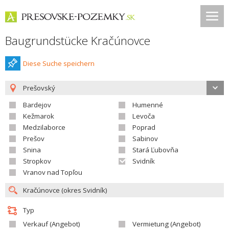
Baugrundstücke Kračúnovce
Diese Suche speichern
Prešovský
Bardejov
Humenné
Kežmarok
Levoča
Medzilaborce
Poprad
Prešov
Sabinov
Snina
Stará Ľubovňa
Stropkov
Svidník
Vranov nad Topľou
Typ
Verkauf (Angebot)
Vermietung (Angebot)