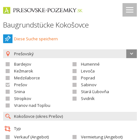
Baugrundstücke Kokošovce
Diese Suche speichern
Prešovský
Bardejov
Humenné
Kežmarok
Levoča
Medzilaborce
Poprad
Prešov
Sabinov
Snina
Stará Ľubovňa
Stropkov
Svidník
Vranov nad Topľou
Typ
Verkauf (Angebot)
Vermietung (Angebot)