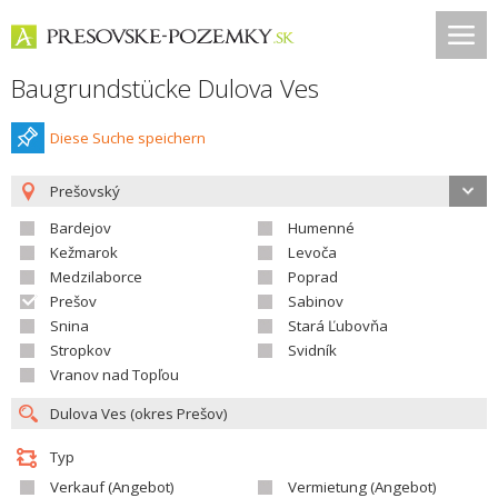
Baugrundstücke Dulova Ves
Diese Suche speichern
Prešovský
Bardejov
Humenné
Kežmarok
Levoča
Medzilaborce
Poprad
Prešov
Sabinov
Snina
Stará Ľubovňa
Stropkov
Svidník
Vranov nad Topľou
Typ
Verkauf (Angebot)
Vermietung (Angebot)