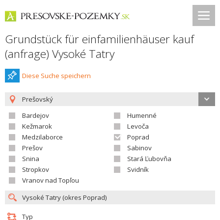
Grundstück für einfamilienhäuser kauf
(anfrage) Vysoké Tatry
Diese Suche speichern
Prešovský
Bardejov
Humenné
Kežmarok
Levoča
Medzilaborce
Poprad
Prešov
Sabinov
Snina
Stará Ľubovňa
Stropkov
Svidník
Vranov nad Topľou
Typ