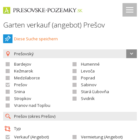
Garten verkauf (angebot) Prešov
Diese Suche speichern
Prešovský
Bardejov
Humenné
Kežmarok
Levoča
Medzilaborce
Poprad
Prešov
Sabinov
Snina
Stará Ľubovňa
Stropkov
Svidník
Vranov nad Topľou
Typ
Verkauf (Angebot)
Vermietung (Angebot)