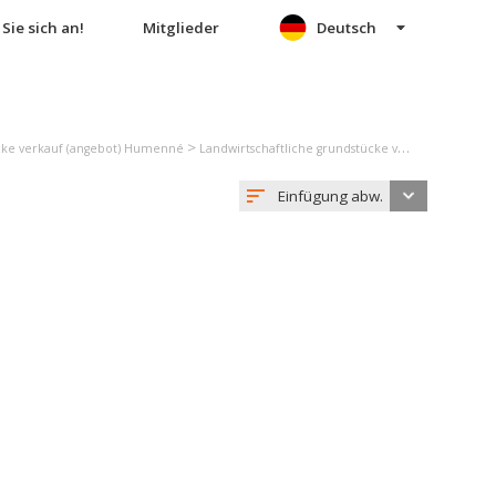
Sie sich an!
Mitglieder
Deutsch
>
ücke verkauf (angebot) Humenné
Landwirtschaftliche grundstücke verkauf (angebot) Papín
Einfügung abw.