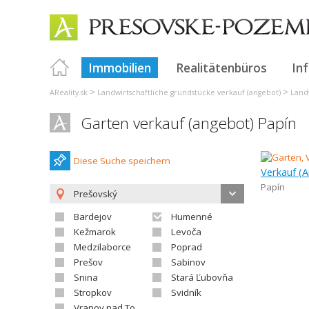
Immobilien
Realitätenbüros
In
>
>
AReality.sk
Landwirtschaftliche grundstücke verkauf (angebot)
Land
Garten verkauf (angebot) Papín
Diese Suche speichern
Verkauf (A
Papín
Prešovský
Bardejov
Humenné
Kežmarok
Levoča
Medzilaborce
Poprad
Prešov
Sabinov
Snina
Stará Ľubovňa
Stropkov
Svidník
Vranov nad Topľou