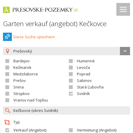
Garten verkauf (angebot) Kečkovce
Diese Suche speichern
Prešovský
Bardejov
Humenné
Kežmarok
Levoča
Medzilaborce
Poprad
Prešov
Sabinov
Snina
Stará Ľubovňa
Stropkov
Svidník
Vranov nad Topľou
Typ
Verkauf (Angebot)
Vermietung (Angebot)