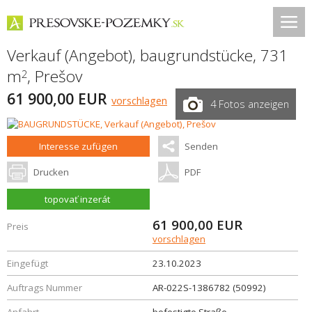
Verkauf (Angebot), baugrundstücke, 731
m
,
Prešov
2
61 900,00 EUR
vorschlagen
4 Fotos anzeigen
Interesse zufügen
Senden
Drucken
PDF
topovať inzerát
61 900,00
EUR
Preis
vorschlagen
Eingefügt
23.10.2023
Auftrags Nummer
AR-022S-1386782 (50992)