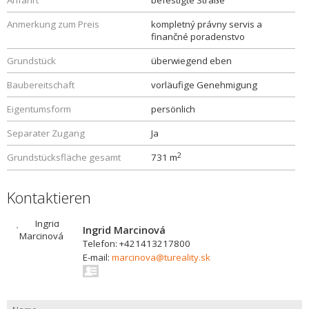
Anfahrt
befestigte Straße
Anmerkung zum Preis
kompletný právny servis a
finančné poradenstvo
Grundstück
überwiegend eben
Baubereitschaft
vorläufige Genehmigung
Eigentumsform
persönlich
Separater Zugang
Ja
2
Grundstücksfläche gesamt
731 m
Kontaktieren
Ingrid Marcinová
Telefon: +421413217800
E-mail:
marcinova@tureality.sk