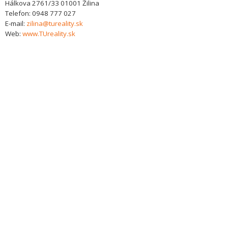
Hálkova 2761/33
01001
Žilina
Telefon:
0948 777 027
E-mail:
zilina@tureality.sk
Web:
www.TUreality.sk