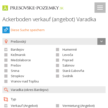
Ackerboden verkauf (angebot) Varadka
Diese Suche speichern
Prešovský
Bardejov
Humenné
Kežmarok
Levoča
Medzilaborce
Poprad
Prešov
Sabinov
Snina
Stará Ľubovňa
Stropkov
Svidník
Vranov nad Topľou
Typ
Verkauf (Angebot)
Vermietung (Angebot)