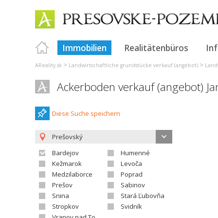
Immobilien
Realitätenbüros
In
>
>
AReality.sk
Landwirtschaftliche grundstücke verkauf (angebot)
Land
Ackerboden verkauf (angebot) Ja
Diese Suche speichern
Prešovský
Bardejov
Humenné
Kežmarok
Levoča
Medzilaborce
Poprad
Prešov
Sabinov
Snina
Stará Ľubovňa
Stropkov
Svidník
Vranov nad Topľou