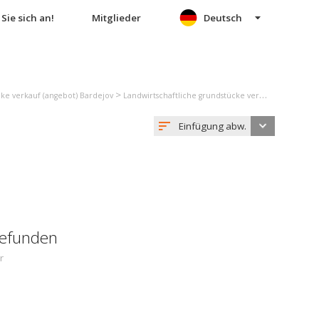
Sie sich an!
Mitglieder
Deutsch
>
cke verkauf (angebot) Bardejov
Landwirtschaftliche grundstücke verkauf (angebot) Janovce
Einfügung abw.
gefunden
r